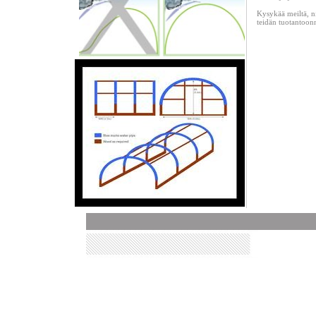
Kysykää meiltä, ni
teidän tuotantoon