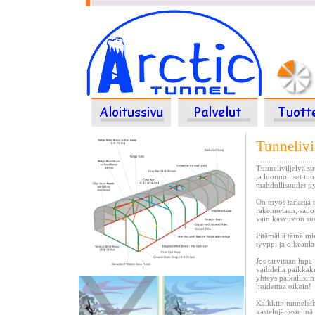
Tunnelivi
...........................
Tunneliviljelyä s
ja luonnolliset tu
mahdollisuudet py
On myös tärkeää mi
rakennetaan; sado
vain kasvuston suo
Pitämällä tämä mie
tyyppi ja oikeanl
Jos tarvitaan lup
vaihdella paikkaku
yhteys paikallisiin
hoidettua oikein!
Kaikkiin tunnelei
kastelujärjestelmä.